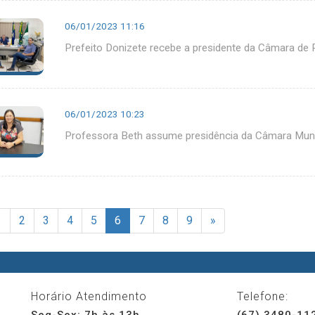
06/01/2023 11:16
Prefeito Donizete recebe a presidente da Câmara de 
06/01/2023 10:23
Professora Beth assume presidência da Câmara Muni
1
2
3
4
5
6
7
8
9
»
Horário Atendimento
Telefone:
Seg-Sex: 7h às 13h
(67) 3480-11