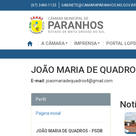
(67) 3480-1125
GABINETE@CAMARAPARANHOS.MS.GOV.BR
A CÂMARA
IMPRENSA
PORTAL LGP
JOÃO MARIA DE QUADRO
E-mail:
joaomariadequadros4@gmail.com
Perfil
Not
Página inicial
JOÃO MARIA DE QUADROS - PSDB