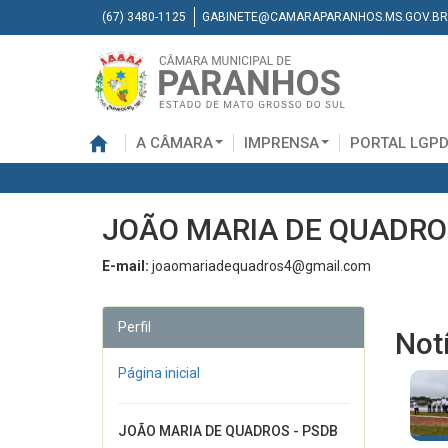
(67) 3480-1125
GABINETE@CAMARAPARANHOS.MS.GOV.BR
A CÂMARA
IMPRENSA
PORTAL LGP
JOÃO MARIA DE QUADRO
E-mail:
joaomariadequadros4@gmail.com
Perfil
Not
Página inicial
JOÃO MARIA DE QUADROS - PSDB