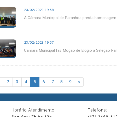
23/02/2023 19:58
A Câmara Municipal de Paranhos presta homenagem p
23/02/2023 19:57
Câmara Municipal faz Moção de Elogio a Seleção Pa
1
2
3
4
5
6
7
8
9
»
Horário Atendimento
Telefone:
Seg-Sex: 7h às 13h
(67) 3480-11