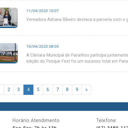
11/04/2023 10:07
Vereadora Adriana Ribeiro destaca a parceria com o 
10/04/2023 08:05
A Câmara Municipal de Paranhos participa juntamente
edição do Pesque Fest foi um sucesso total em Para
1
2
3
4
5
6
7
8
9
»
Horário Atendimento
Telefone:
Seg-Sex: 7h às 13h
(67) 3480-11