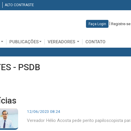
ALTO CONTRASTE
|
Registre-se
Faça Login
D
PUBLICAÇÕES
VEREADORES
CONTATO
ES - PSDB
ícias
12/06/2023 08:24
Vereador Hélio Acosta pede perito papiloscopista pa