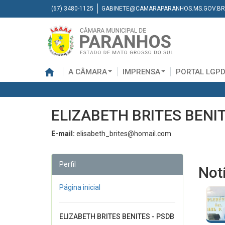
(67) 3480-1125
GABINETE@CAMARAPARANHOS.MS.GOV.BR
A CÂMARA
IMPRENSA
PORTAL LGP
ELIZABETH BRITES BENIT
E-mail:
elisabeth_brites@homail.com
Perfil
Not
Página inicial
ELIZABETH BRITES BENITES - PSDB