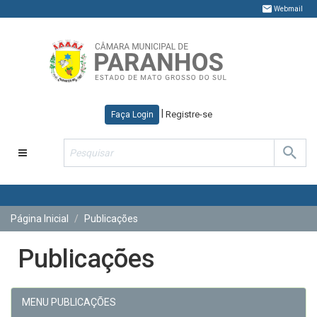
Webmail
|
Registre-se
Faça Login
Toggle
navigation
Página Inicial
Publicações
Publicações
MENU PUBLICAÇÕES