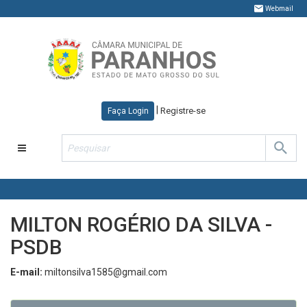
Webmail
|
Registre-se
Faça Login
Toggle
navigation
MILTON ROGÉRIO DA SILVA -
PSDB
E-mail:
miltonsilva1585@gmail.com