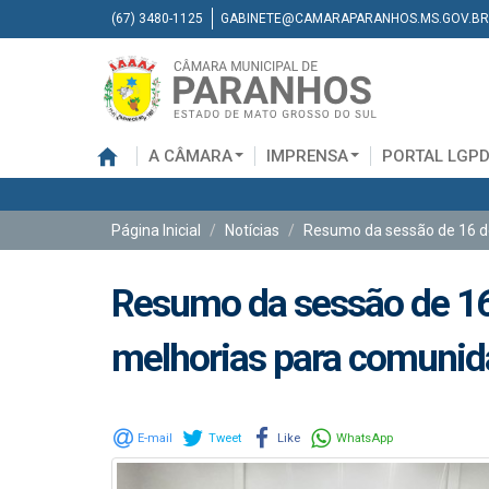
(67) 3480-1125
GABINETE@CAMARAPARANHOS.MS.GOV.BR
A CÂMARA
IMPRENSA
PORTAL LGP
Página Inicial
Notícias
Resumo da sessão de 16 de
Resumo da sessão de 16 
melhorias para comunid
E-mail
Tweet
Like
WhatsApp