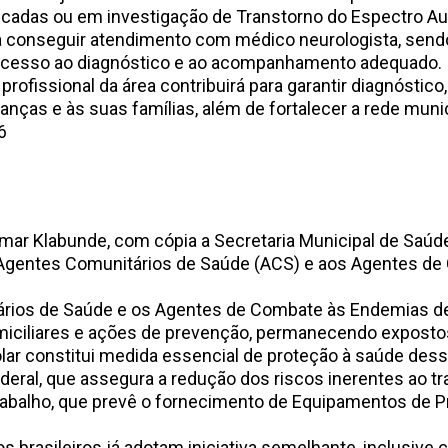
cadas ou em investigação de Transtorno do Espectro Aut
ra conseguir atendimento com médico neurologista, sen
 o acesso ao diagnóstico e ao acompanhamento adequado.
profissional da área contribuirá para garantir diagnósti
crianças e às suas famílias, além de fortalecer a rede 
6
omar Klabunde, com cópia a Secretaria Municipal de Saúde
s Agentes Comunitários de Saúde (ACS) e aos Agentes d
s de Saúde e os Agentes de Combate às Endemias d
miciliares e ações de prevenção, permanecendo expostos 
olar constitui medida essencial de proteção à saúde des
 Federal, que assegura a redução dos riscos inerentes ao 
abalho, que prevê o fornecimento de Equipamentos de P
 brasileiros já adotam iniciativa semelhante, inclusive c