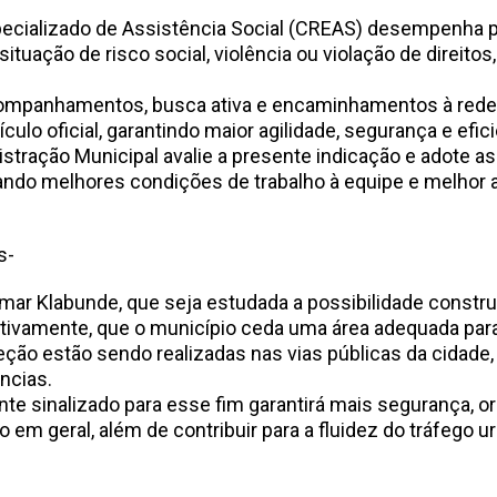
pecializado de Assistência Social (CREAS) desempenha 
situação de risco social, violência ou violação de direi
 acompanhamentos, busca ativa e encaminhamentos à rede 
ulo oficial, garantindo maior agilidade, segurança e efi
istração Municipal avalie a presente indicação e adote a
rando melhores condições de trabalho à equipe e melhor
/2026
s-
omar Klabunde, que seja estudada a possibilidade constru
nativamente, que o município ceda uma área adequada para 
eção estão sendo realizadas nas vias públicas da cidade
ências.
te sinalizado para esse fim garantirá mais segurança, o
o em geral, além de contribuir para a fluidez do tráfego 
6/2026