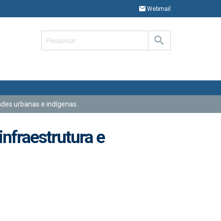
Webmail
des urbanas e indígenas.
nfraestrutura e