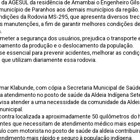
da AGESUL da residência de Amambai o Engenheiro Gilson 
município de Paranhos aos demais municípios da região.
dições da Rodovia MS-295, que apresenta diversos trec
s manutenções, a fim de garantir melhores condições de
.
meter a segurança dos usuários, prejudica o transporte 
coamento da produção e o deslocamento da população.
-se essencial para prevenir acidentes, melhorar as condi
 que utilizam diariamente essa rodovia.
/2026
omar Klabunde, com cópia a Secretaria Municipal de Saúde
ra atendimento no posto de saúde da Aldeia Indígena Set
a atender a uma necessidade da comunidade da Aldeia 
municipal.
contra localizada a aproximadamente 50 quilômetros do h
entes que necessitam de atendimento médico mais espec
lo com motorista no posto de saúde da aldeia contribuirá 
tendimento mais rápido e seguro à população indígena.