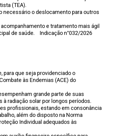
ista (TEA).
do necessário o deslocamento para outros
co, acompanhamento e tratamento mais ágil
municipal de saúde. Indicação n°032/2026
, para que seja providenciado o
e Combate às Endemias (ACE) do
esempenham grande parte de suas
à radiação solar por longos períodos.
ses profissionais, estando em consonância
trabalho, além do disposto na Norma
roteção Individual adequados às
om auxílio financeiro específico para