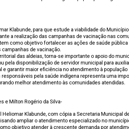
/2026
omar Klabunde, para que estude a viabilidade do Município
urante a realização das campanhas de vacinação nas com
como objetivo fortalecer as ações de saúde pública 
as campanhas de vacinação.
itorial das aldeias, torna-se importante o apoio do muni
u pela disponibilização de servidor municipal para auxili
l e garantir maior eficiência no atendimento à população 
 responsáveis pela saúde indígena representa uma impor
urando melhor atendimento às comunidades atendidas.
6
s e Milton Rogério da Silva-
liomar Klabunde, com cópia a Secretaria Municipal de S
visando ampliar o atendimento especializado no municí
omo objetivo atender à crescente demanda por atendime