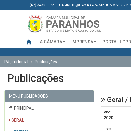
(67) 3480-1125
GABINETE@CAMARAPARANHOS.MS.GOV.BR
A CÂMARA
IMPRENSA
PORTAL LGP
Página Inicial
Publicações
Publicações
MENU PUBLICAÇÕES
Geral /
PRINCIPAL
Ano:
2020
GERAL
Local: