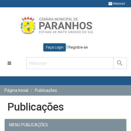
Webmail
|
Registre-se
Faça Login
Toggle
navigation
Página Inicial
Publicações
Publicações
MENU PUBLICAÇÕES