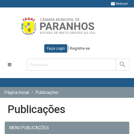
Webmail
|
Registre-se
Faça Login
Toggle
navigation
Página Inicial
Publicações
Publicações
MENU PUBLICAÇÕES