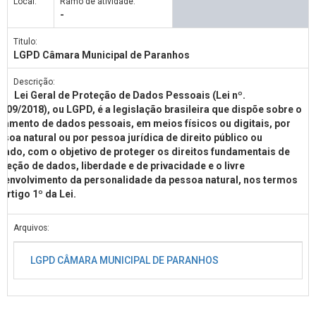
Local:
Ramo de atividade:
-
Titulo:
LGPD Câmara Municipal de Paranhos
Descrição:
Lei Geral de Proteção de Dados Pessoais (Lei nº.
.709/2018), ou LGPD, é a legislação brasileira que dispõe sobre o
atamento de dados pessoais, em meios físicos ou digitais, por
ssoa natural ou por pessoa jurídica de direito público ou
ivado, com o objetivo de proteger os direitos fundamentais de
oteção de dados, liberdade e de privacidade e o livre
senvolvimento da personalidade da pessoa natural, nos termos
 artigo 1º da Lei.
Arquivos:
LGPD CÂMARA MUNICIPAL DE PARANHOS