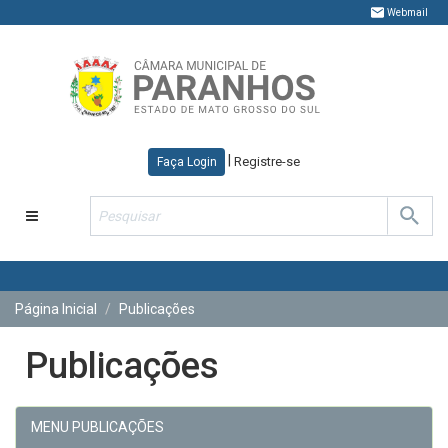
Webmail
|
Registre-se
Faça Login
Toggle
navigation
Página Inicial
Publicações
Publicações
MENU PUBLICAÇÕES