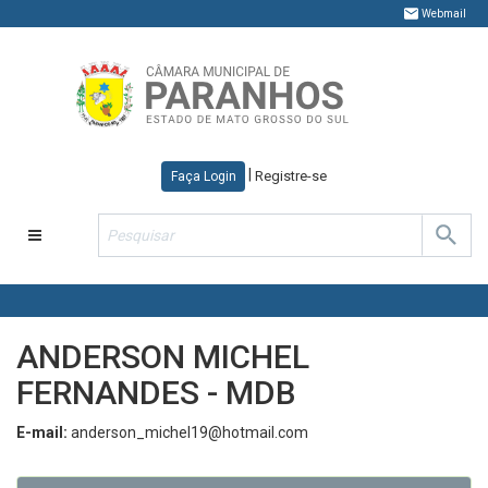
Webmail
|
Registre-se
Faça Login
Toggle
navigation
ANDERSON MICHEL
FERNANDES - MDB
E-mail:
anderson_michel19@hotmail.com