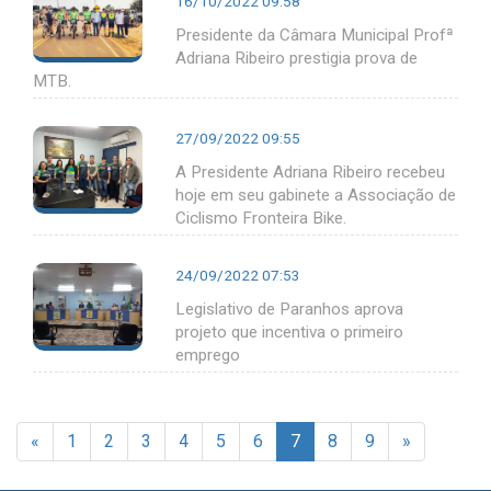
16/10/2022 09:58
Presidente da Câmara Municipal Profª
Adriana Ribeiro prestigia prova de
MTB.
27/09/2022 09:55
A Presidente Adriana Ribeiro recebeu
hoje em seu gabinete a Associação de
Ciclismo Fronteira Bike.
24/09/2022 07:53
Legislativo de Paranhos aprova
projeto que incentiva o primeiro
emprego
«
1
2
3
4
5
6
7
8
9
»