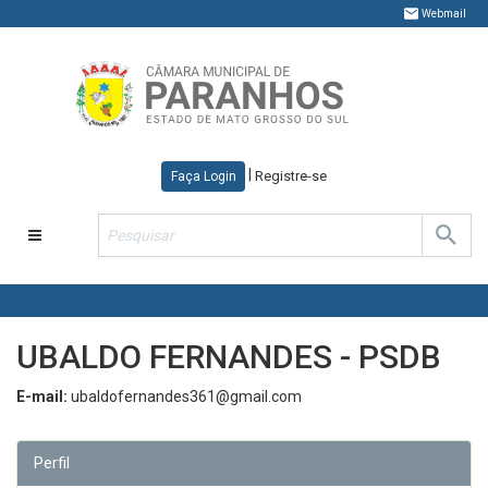
Webmail
|
Registre-se
Faça Login
Toggle
navigation
UBALDO FERNANDES - PSDB
E-mail:
ubaldofernandes361@gmail.com
Perfil