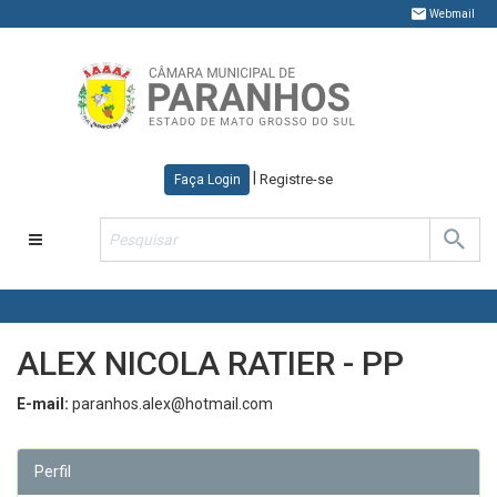
Webmail
|
Registre-se
Faça Login
Toggle
navigation
ALEX NICOLA RATIER - PP
E-mail:
paranhos.alex@hotmail.com
Perfil