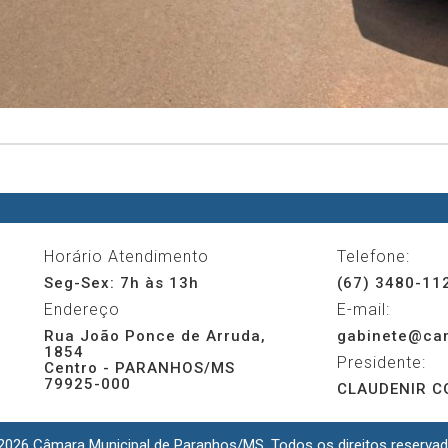
Horário Atendimento
Telefone:
Seg-Sex: 7h às 13h
(67) 3480-11
Endereço
E-mail:
Rua João Ponce de Arruda,
gabinete@cam
1854
Presidente:
Centro - PARANHOS/MS
79925-000
CLAUDENIR CO
2026 Câmara Municipal de Paranhos/MS. Todos os direitos reservad