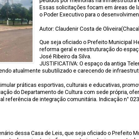
pedidos por melhorias na infraestrutura 
Essas solicitações focam em áreas de l
o Poder Executivo para o desenvolvime
Autor: Claudenir Costa de Oliveira(Chaca
Que seja oficiado o Prefeito Municipal H
reforma geral e reestruturação do espaç
José Ribeiro da Silva.
JUSTIFICATIVA: O espaço da antiga Tele
 sendo atualmente subutilizado e carecendo de infraestru
imular práticas esportivas, culturais e educativas, promo
atuação do Departamento de Cultura com sede própria, of
rnar o local referência de integração comunitá
enário dessa Casa de Leis, que seja oficiado o Prefeito 