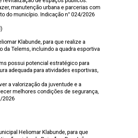
e revitalização de espaços públicos.
azer, manutenção urbana e parcerias com
nto do município. Indicação n° 024/2026
l)
eliomar Klabunde, para que realize a
o da Telems, incluindo a quadra esportiva
ms possui potencial estratégico para
tura adequada para atividades esportivas,
ver a valorização da juventude e a
erecer melhores condições de segurança,
ria. Indicação n° 023/2026
Municipal Heliomar Klabunde, para que