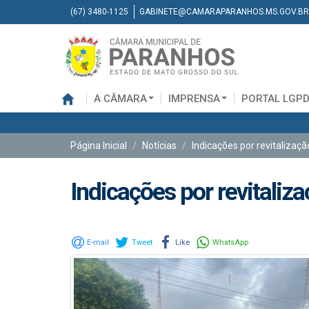
(67) 3480-1125
GABINETE@CAMARAPARANHOS.MS.GOV.BR
A CÂMARA
IMPRENSA
PORTAL LGP
Página Inicial
Notícias
Indicações por revitalizaç
Indicações por revitaliz
E-mail
Tweet
Like
WhatsApp