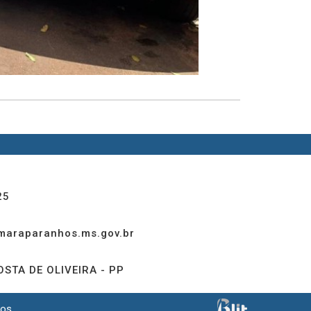
25
araparanhos.ms.gov.br
STA DE OLIVEIRA - PP
os.